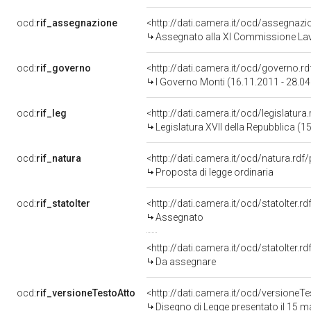
ocd:
rif_assegnazione
<http://dati.camera.it/ocd/assegnaz
Assegnato alla XI Commissione Lavo
ocd:
rif_governo
<http://dati.camera.it/ocd/governo.r
I Governo Monti (16.11.2011 - 28.0
ocd:
rif_leg
<http://dati.camera.it/ocd/legislatura
Legislatura XVII della Repubblica (
ocd:
rif_natura
<http://dati.camera.it/ocd/natura.rdf
Proposta di legge ordinaria
ocd:
rif_statoIter
<http://dati.camera.it/ocd/statoIter.
Assegnato
<http://dati.camera.it/ocd/statoIter.
Da assegnare
ocd:
rif_versioneTestoAtto
<http://dati.camera.it/ocd/versione
Disegno di Legge presentato il 15 