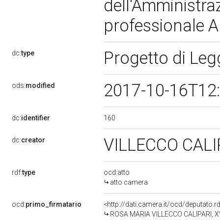
dell'Amministraz
professionale A
Progetto di Le
dc:
type
2017-10-16T12
ods:
modified
160
dc:
identifier
VILLECCO CALI
dc:
creator
rdf:
type
ocd:atto
atto camera
ocd:
primo_firmatario
<http://dati.camera.it/ocd/deputato.
ROSA MARIA VILLECCO CALIPARI, XVII