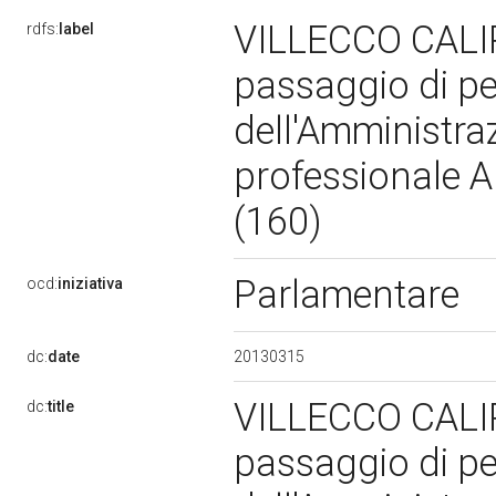
VILLECCO CALIPA
rdfs:
label
passaggio di pe
dell'Amministraz
professionale A 
(160)
Parlamentare
ocd:
iniziativa
20130315
dc:
date
VILLECCO CALIPA
dc:
title
passaggio di pe