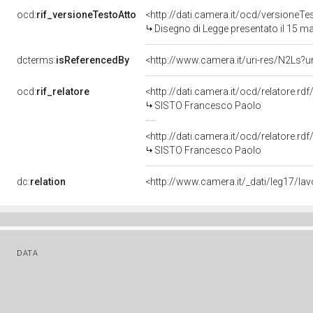
ocd:
rif_versioneTestoAtto
<http://dati.camera.it/ocd/versione
Disegno di Legge presentato il 15 m
dcterms:
isReferencedBy
<http://www.camera.it/uri-res/N2Ls?u
ocd:
rif_relatore
<http://dati.camera.it/ocd/relatore.rd
SISTO Francesco Paolo
<http://dati.camera.it/ocd/relatore.rd
SISTO Francesco Paolo
dc:
relation
<http://www.camera.it/_dati/leg17/l
DATA