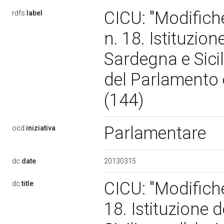
CICU: "Modifich
rdfs:
label
n. 18. Istituzion
Sardegna e Sicil
del Parlamento e
(144)
Parlamentare
ocd:
iniziativa
20130315
dc:
date
CICU: "Modifich
dc:
title
18. Istituzione 