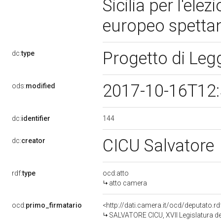
Sicilia per l'el
europeo spettanti
Progetto di Le
dc:
type
2017-10-16T12
ods:
modified
144
dc:
identifier
CICU Salvatore
dc:
creator
rdf:
type
ocd:atto
atto camera
ocd:
primo_firmatario
<http://dati.camera.it/ocd/deputato.
SALVATORE CICU, XVII Legislatura de