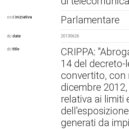
di telecomunic
Parlamentare
ocd:
iniziativa
20130626
dc:
date
CRIPPA: "Abroga
dc:
title
14 del decreto-
convertito, con 
dicembre 2012, 
relativa ai limit
dell'esposizion
generati da imp