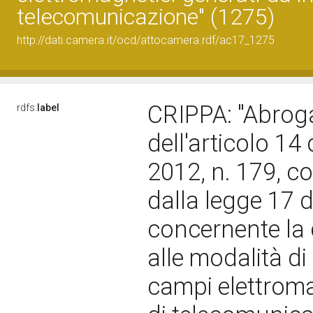
telecomunicazione" (1275)
http://dati.camera.it/ocd/attocamera.rdf/ac17_1275
CRIPPA: "Abrog
rdfs:
label
dell'articolo 14
2012, n. 179, co
dalla legge 17 
concernente la di
alle modalità di
campi elettroma