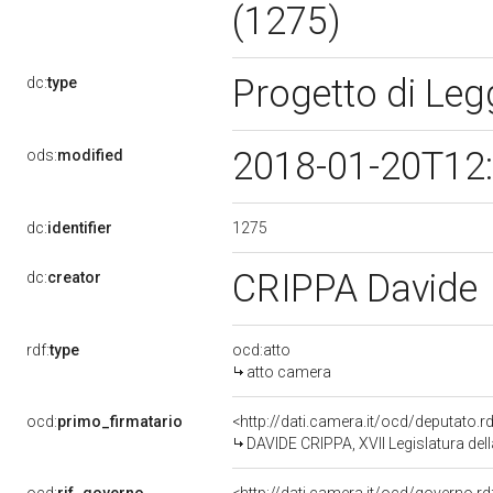
(1275)
Progetto di Le
dc:
type
2018-01-20T12
ods:
modified
1275
dc:
identifier
CRIPPA Davide
dc:
creator
rdf:
type
ocd:atto
atto camera
ocd:
primo_firmatario
<http://dati.camera.it/ocd/deputato.
DAVIDE CRIPPA, XVII Legislatura del