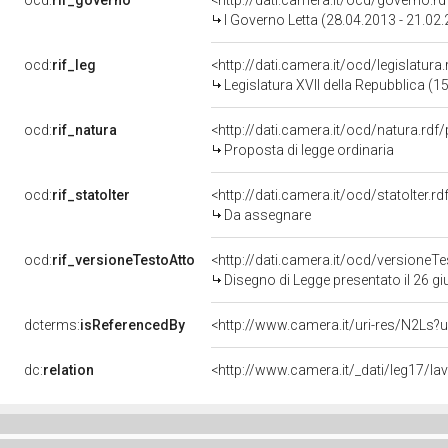
ocd:
rif_governo
<http://dati.camera.it/ocd/governo.r
I Governo Letta (28.04.2013 - 21.02
ocd:
rif_leg
<http://dati.camera.it/ocd/legislatura
Legislatura XVII della Repubblica (
ocd:
rif_natura
<http://dati.camera.it/ocd/natura.rdf
Proposta di legge ordinaria
ocd:
rif_statoIter
<http://dati.camera.it/ocd/statoIter.
Da assegnare
ocd:
rif_versioneTestoAtto
<http://dati.camera.it/ocd/versione
Disegno di Legge presentato il 26 g
dcterms:
isReferencedBy
<http://www.camera.it/uri-res/N2Ls?u
dc:
relation
<http://www.camera.it/_dati/leg17/l