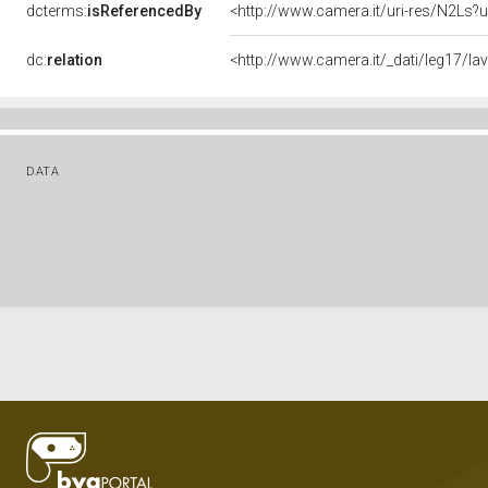
dcterms:
isReferencedBy
<http://www.camera.it/uri-res/N2Ls?u
dc:
relation
<http://www.camera.it/_dati/leg17/l
DATA