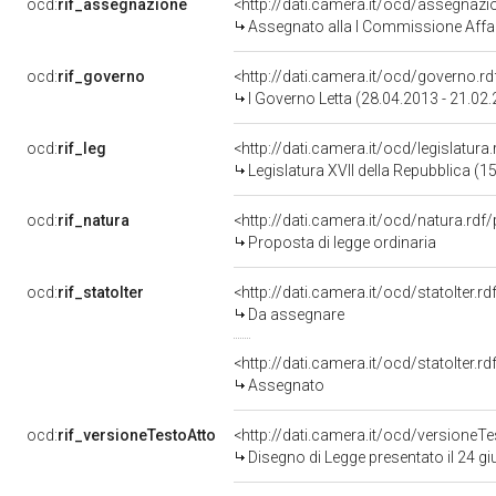
ocd:
rif_assegnazione
<http://dati.camera.it/ocd/assegnaz
Assegnato alla I Commissione Affari
ocd:
rif_governo
<http://dati.camera.it/ocd/governo.r
I Governo Letta (28.04.2013 - 21.02
ocd:
rif_leg
<http://dati.camera.it/ocd/legislatura
Legislatura XVII della Repubblica (
ocd:
rif_natura
<http://dati.camera.it/ocd/natura.rdf
Proposta di legge ordinaria
ocd:
rif_statoIter
<http://dati.camera.it/ocd/statoIter.
Da assegnare
<http://dati.camera.it/ocd/statoIter.
Assegnato
ocd:
rif_versioneTestoAtto
<http://dati.camera.it/ocd/versione
Disegno di Legge presentato il 24 g