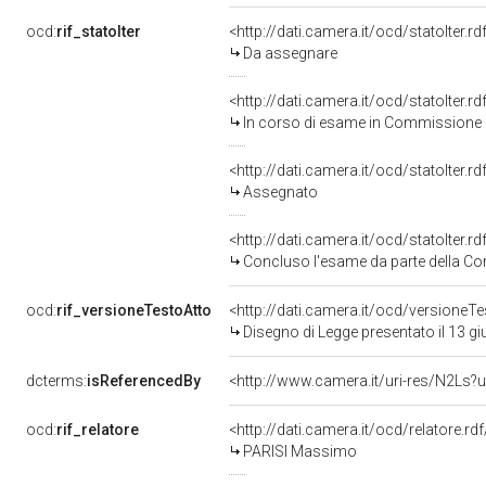
ocd:
rif_statoIter
<http://dati.camera.it/ocd/statoIter.
Da assegnare
<http://dati.camera.it/ocd/statoIter.
In corso di esame in Commissione
<http://dati.camera.it/ocd/statoIter.
Assegnato
<http://dati.camera.it/ocd/statoIter.
Concluso l'esame da parte della Com
ocd:
rif_versioneTestoAtto
<http://dati.camera.it/ocd/versione
Disegno di Legge presentato il 13 g
dcterms:
isReferencedBy
<http://www.camera.it/uri-res/N2Ls?u
ocd:
rif_relatore
<http://dati.camera.it/ocd/relatore.rd
PARISI Massimo