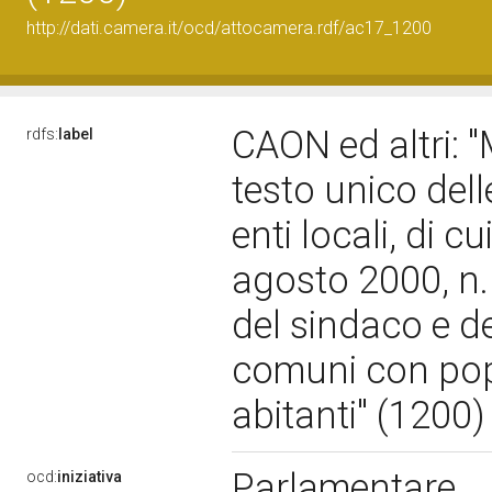
http://dati.camera.it/ocd/attocamera.rdf/ac17_1200
CAON ed altri: "
rdfs:
label
testo unico dell
enti locali, di c
agosto 2000, n. 
del sindaco e d
comuni con pop
abitanti" (1200
Parlamentare
ocd:
iniziativa