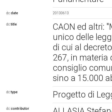
20130613
dc:
date
CAON ed altri: "
dc:
title
unico delle legg
di cui al decret
267, in materia 
consiglio comu
sino a 15.000 a
Progetto di Le
dc:
type
ALLASIA Stefa
dc:
contributor