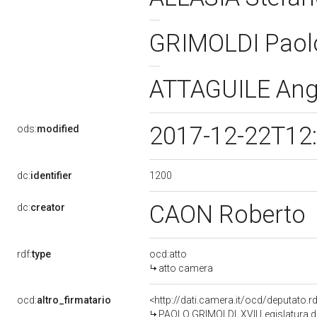
GRIMOLDI Pao
ATTAGUILE An
2017-12-22T12
ods:
modified
1200
dc:
identifier
CAON Roberto
dc:
creator
rdf:
type
ocd:atto
atto camera
ocd:
altro_firmatario
<http://dati.camera.it/ocd/deputato.
PAOLO GRIMOLDI, XVII Legislatura d