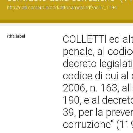
http://dati.camera.it/ocd/attocamera.rdf/ac17_1194
COLLETTI ed altr
rdfs:
label
penale, al codic
decreto legislat
codice di cui al 
2006, n. 163, a
190, e al decreto
39, per la preve
corruzione" (1