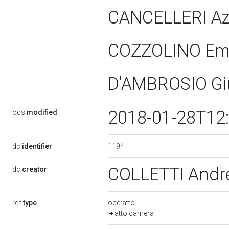
CANCELLERI Azz
COZZOLINO Em
D'AMBROSIO G
2018-01-28T12
ods:
modified
1194
dc:
identifier
COLLETTI And
dc:
creator
rdf:
type
ocd:atto
atto camera