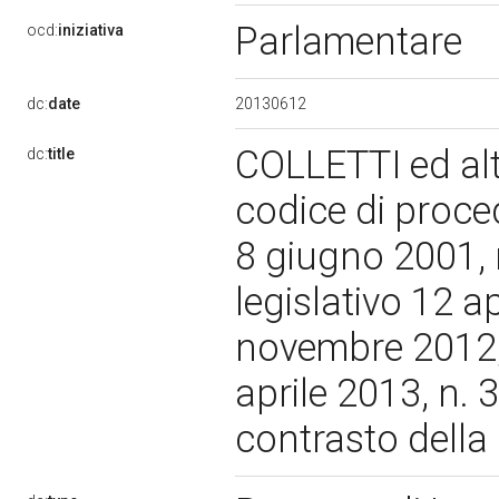
Parlamentare
ocd:
iniziativa
20130612
dc:
date
COLLETTI ed altr
dc:
title
codice di proced
8 giugno 2001, n
legislativo 12 ap
novembre 2012, n
aprile 2013, n. 3
contrasto della