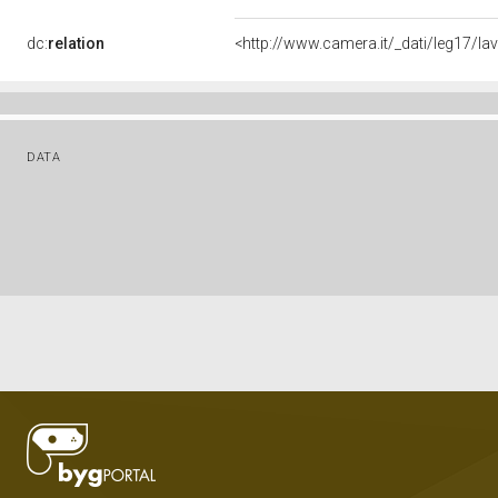
dc:
relation
<http://www.camera.it/_dati/leg17/l
DATA