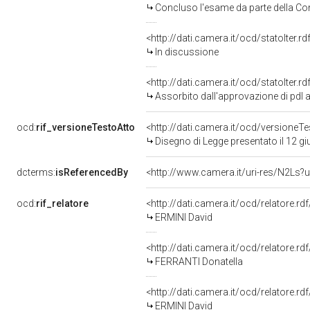
Concluso l'esame da parte della Com
<http://dati.camera.it/ocd/statoIter.
In discussione
<http://dati.camera.it/ocd/statoIter.
Assorbito dall'approvazione di pdl 
ocd:
rif_versioneTestoAtto
<http://dati.camera.it/ocd/versione
Disegno di Legge presentato il 12 g
dcterms:
isReferencedBy
<http://www.camera.it/uri-res/N2Ls?u
ocd:
rif_relatore
<http://dati.camera.it/ocd/relatore.rd
ERMINI David
<http://dati.camera.it/ocd/relatore.rd
FERRANTI Donatella
<http://dati.camera.it/ocd/relatore.rd
ERMINI David