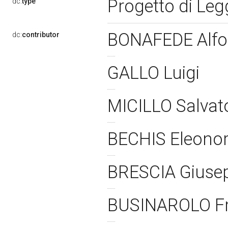
Progetto di Le
dc:
type
BONAFEDE Alf
dc:
contributor
GALLO Luigi
MICILLO Salvat
BECHIS Eleono
BRESCIA Giuse
BUSINAROLO F