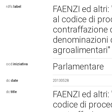
FAENZI ed altri:
rdfs:
label
al codice di pro
contraffazione 
denominazioni d
agroalimentari"
Parlamentare
ocd:
iniziativa
20130528
dc:
date
FAENZI ed altri:
dc:
title
codice di proce