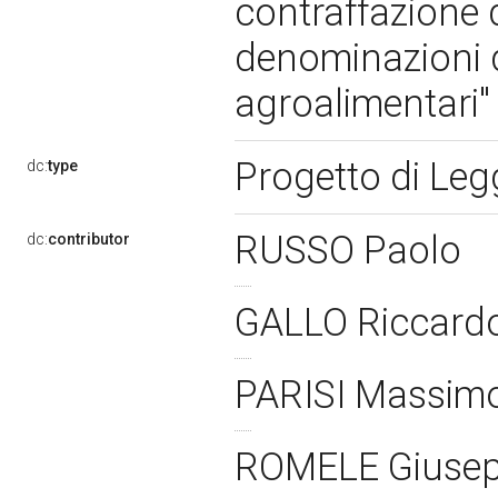
contraffazione 
denominazioni d
agroalimentari"
Progetto di Le
dc:
type
RUSSO Paolo
dc:
contributor
GALLO Riccard
PARISI Massim
ROMELE Giuse