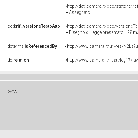
<http://dati.camera.it/ocd/statoIter.
Assegnato
ocd:
rif_versioneTestoAtto
<http://dati.camera.it/ocd/versione
Disegno di Legge presentato il 28 
dcterms:
isReferencedBy
<http://www.camera.it/uri-res/N2Ls?u
dc:
relation
<http://www.camera.it/_dati/leg17/l
DATA