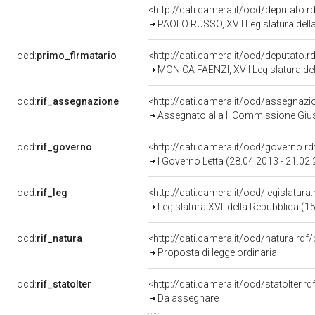
<http://dati.camera.it/ocd/deputato.
PAOLO RUSSO, XVII Legislatura dell
ocd:
primo_firmatario
<http://dati.camera.it/ocd/deputato.
MONICA FAENZI, XVII Legislatura de
ocd:
rif_assegnazione
<http://dati.camera.it/ocd/assegnaz
Assegnato alla II Commissione Giust
ocd:
rif_governo
<http://dati.camera.it/ocd/governo.r
I Governo Letta (28.04.2013 - 21.02
ocd:
rif_leg
<http://dati.camera.it/ocd/legislatura
Legislatura XVII della Repubblica (
ocd:
rif_natura
<http://dati.camera.it/ocd/natura.rdf
Proposta di legge ordinaria
ocd:
rif_statoIter
<http://dati.camera.it/ocd/statoIter.
Da assegnare