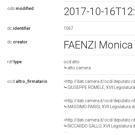
2017-10-16T12
ods:
modified
1067
dc:
identifier
FAENZI Monic
dc:
creator
rdf:
type
ocd:atto
atto camera
ocd:
altro_firmatario
<http://dati.camera.it/ocd/deputato.
GIUSEPPE ROMELE, XVII Legislatura 
<http://dati.camera.it/ocd/deputato.
MASSIMO PARISI, XVII Legislatura d
<http://dati.camera.it/ocd/deputato.
RICCARDO GALLO, XVII Legislatura d