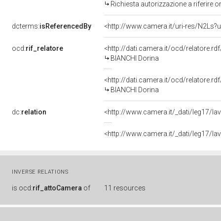
Richiesta autorizzazione a riferire o
dcterms:
isReferencedBy
<http://www.camera.it/uri-res/N2Ls?u
ocd:
rif_relatore
<http://dati.camera.it/ocd/relatore.rd
BIANCHI Dorina
<http://dati.camera.it/ocd/relatore.rd
BIANCHI Dorina
dc:
relation
<http://www.camera.it/_dati/leg17/l
<http://www.camera.it/_dati/leg17/l
INVERSE RELATIONS
is
ocd:
rif_attoCamera
of
11 resources