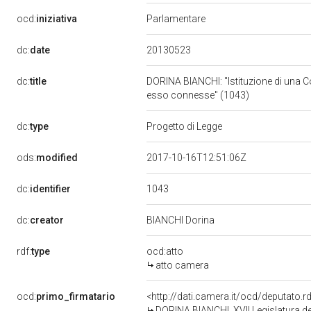
ocd:
iniziativa
Parlamentare
20130523
dc:
date
dc:
title
DORINA BIANCHI: "Istituzione di una Comm
esso connesse" (1043)
dc:
type
Progetto di Legge
ods:
modified
2017-10-16T12:51:06Z
1043
dc:
identifier
dc:
creator
BIANCHI Dorina
rdf:
type
ocd:atto
atto camera
ocd:
primo_firmatario
<http://dati.camera.it/ocd/deputato.
DORINA BIANCHI, XVII Legislatura de