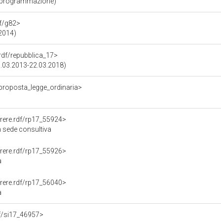
e programmazione)
df/g82>
.2014)
.rdf/repubblica_17>
15.03.2013-22.03.2018)
/proposta_legge_ordinaria>
arere.rdf/rp17_55924>
n sede consultiva
arere.rdf/rp17_55926>
a
arere.rdf/rp17_56040>
a
rdf/si17_46957>