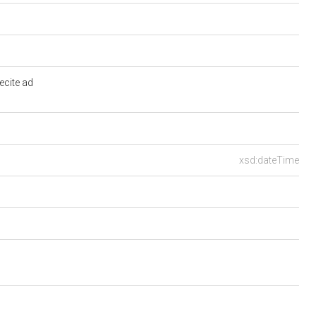
ecite ad
xsd:dateTime