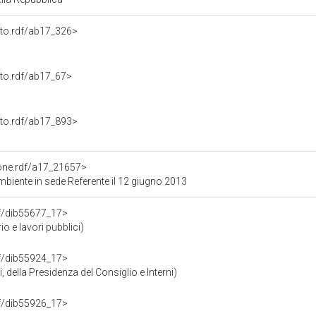
nto.rdf/ab17_326>
nto.rdf/ab17_67>
nto.rdf/ab17_893>
ione.rdf/a17_21657>
biente in sede Referente il 12 giugno 2013
rdf/dib55677_17>
o e lavori pubblici)
rdf/dib55924_17>
 della Presidenza del Consiglio e Interni)
rdf/dib55926_17>