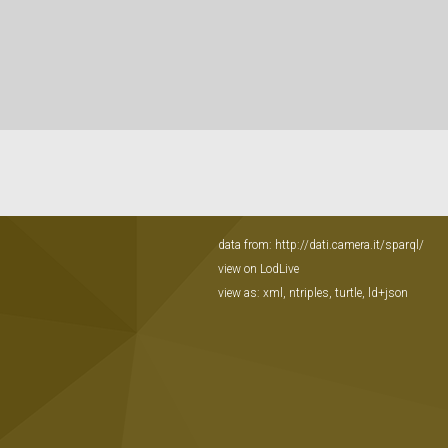
data from:
http://dati.camera.it/sparql/
view on LodLive
view as:
xml
,
ntriples
,
turtle
,
ld+json