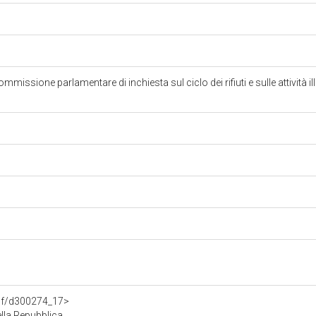
issione parlamentare di inchiesta sul ciclo dei rifiuti e sulle attività ill
rdf/d300274_17>
lla Repubblica