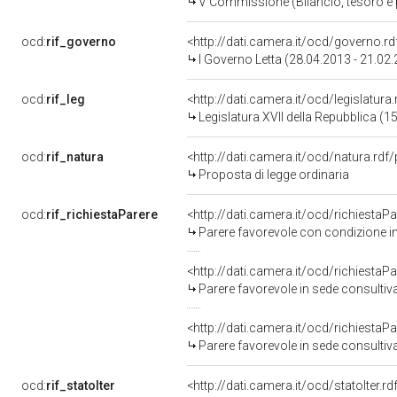
V Commissione (Bilancio, tesoro 
ocd:
rif_governo
<http://dati.camera.it/ocd/governo.r
I Governo Letta (28.04.2013 - 21.02
ocd:
rif_leg
<http://dati.camera.it/ocd/legislatura
Legislatura XVII della Repubblica (
ocd:
rif_natura
<http://dati.camera.it/ocd/natura.rdf
Proposta di legge ordinaria
ocd:
rif_richiestaParere
<http://dati.camera.it/ocd/richiestaP
Parere favorevole con condizione i
<http://dati.camera.it/ocd/richiestaP
Parere favorevole in sede consultiv
<http://dati.camera.it/ocd/richiestaP
Parere favorevole in sede consultiv
ocd:
rif_statoIter
<http://dati.camera.it/ocd/statoIter.