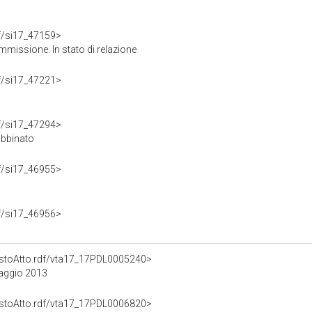
rdf/si17_47159>
missione. In stato di relazione
rdf/si17_47221>
rdf/si17_47294>
abbinato
rdf/si17_46955>
rdf/si17_46956>
TestoAtto.rdf/vta17_17PDL0005240>
maggio 2013
TestoAtto.rdf/vta17_17PDL0006820>