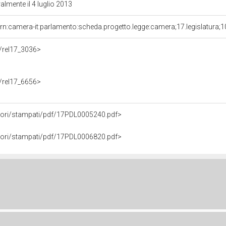
ralmente il 4 luglio 2013
rn:camera-it:parlamento:scheda.progetto.legge:camera;17.legislatura;
f/rel17_3036>
f/rel17_6656>
avori/stampati/pdf/17PDL0005240.pdf>
avori/stampati/pdf/17PDL0006820.pdf>