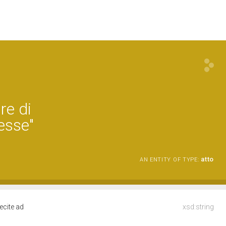
re di
nesse"
atto
AN ENTITY OF TYPE:
ecite ad
xsd:string