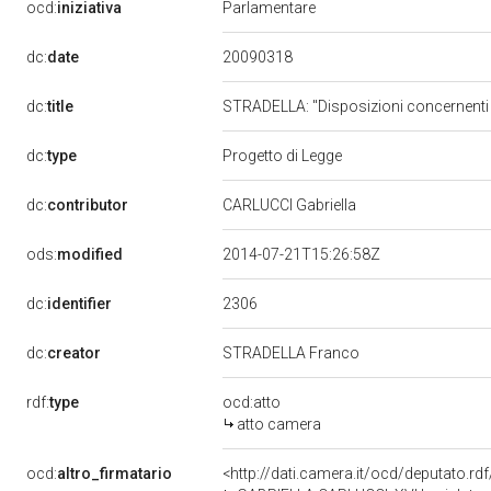
ocd:
iniziativa
Parlamentare
20090318
dc:
date
dc:
title
STRADELLA: "Disposizioni concernenti l
dc:
type
Progetto di Legge
dc:
contributor
CARLUCCI Gabriella
ods:
modified
2014-07-21T15:26:58Z
2306
dc:
identifier
dc:
creator
STRADELLA Franco
rdf:
type
ocd:atto
atto camera
ocd:
altro_firmatario
<http://dati.camera.it/ocd/deputato.r