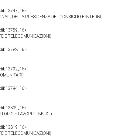
df/dib13747_16>
NALI, DELLA PRESIDENZA DEL CONSIGLIO E INTERNI)
df/dib13759_16>
TE E TELECOMUNICAZIONI)
df/dib13788_16>
df/dib13792_16>
 COMUNITARI)
df/dib13794_16>
df/dib13809_16>
ITORIO E LAVORI PUBBLICI)
df/dib13819_16>
TE E TELECOMUNICAZIONI)