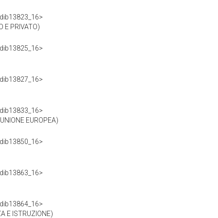
df/dib13823_16>
 E PRIVATO)
df/dib13825_16>
df/dib13827_16>
df/dib13833_16>
L'UNIONE EUROPEA)
df/dib13850_16>
df/dib13863_16>
df/dib13864_16>
ZA E ISTRUZIONE)