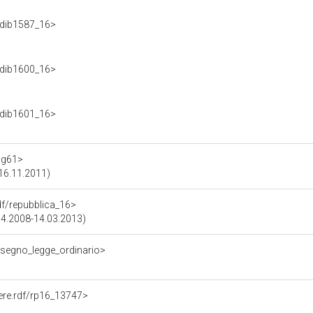
f/dib1587_16>
f/dib1600_16>
f/dib1601_16>
f/g61>
 16.11.2011)
rdf/repubblica_16>
.04.2008-14.03.2013)
disegno_legge_ordinario>
rere.rdf/rp16_13747>