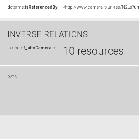
dcterms:
isReferencedBy
<http://www.camera.it/uri-res/N2Ls?ur
INVERSE RELATIONS
10 resources
is
ocd:
rif_attoCamera
of
DATA