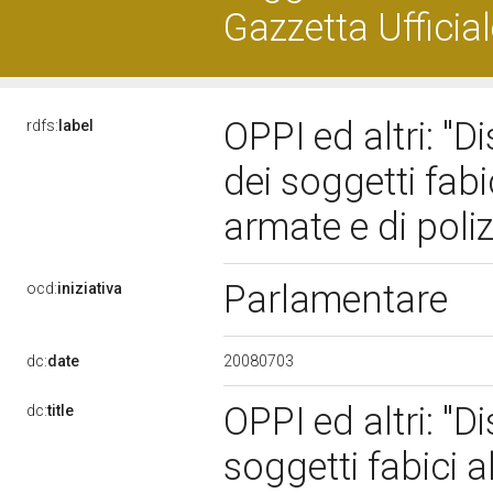
Gazzetta Ufficia
OPPI ed altri: "
rdfs:
label
dei soggetti fabi
armate e di poli
Parlamentare
ocd:
iniziativa
20080703
dc:
date
OPPI ed altri: "D
dc:
title
soggetti fabici a