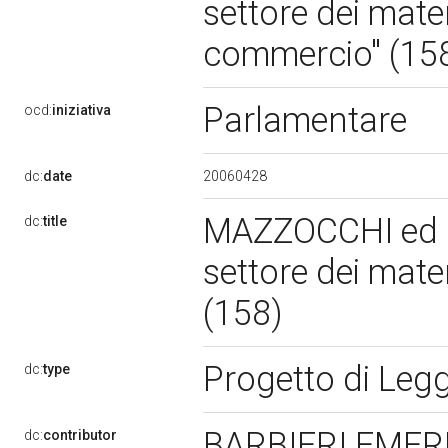
settore dei mate
commercio" (15
Parlamentare
ocd:
iniziativa
20060428
dc:
date
MAZZOCCHI ed al
dc:
title
settore dei mate
(158)
Progetto di Leg
dc:
type
BARBIERI EME
dc:
contributor