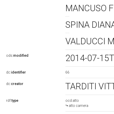
MANCUSO F
SPINA DIA
VALDUCCI 
2014-07-15
ods:
modified
66
dc:
identifier
TARDITI VI
dc:
creator
rdf:
type
ocd:atto
atto camera