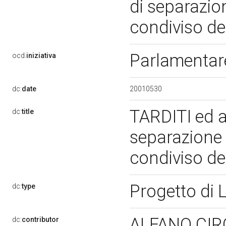
di separazio
condiviso dei
Parlamenta
ocd:
iniziativa
20010530
dc:
date
TARDITI ed a
dc:
title
separazione 
condiviso dei
Progetto di
dc:
type
ALFANO CI
dc:
contributor