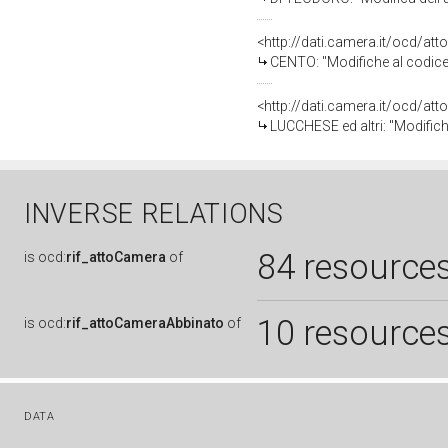
<http://dati.camera.it/ocd/a
CENTO: "Modifiche al codice c
<http://dati.camera.it/ocd/a
LUCCHESE ed altri: "Modifiche a
INVERSE RELATIONS
84 resource
is
ocd:
rif_attoCamera
of
10 resource
is
ocd:
rif_attoCameraAbbinato
of
DATA