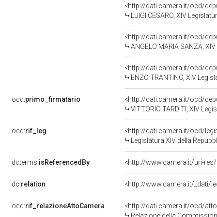
<http://dati.camera.it/ocd/de
LUIGI CESARO, XIV Legislatur
<http://dati.camera.it/ocd/de
ANGELO MARIA SANZA, XIV Le
<http://dati.camera.it/ocd/de
ENZO TRANTINO, XIV Legisla
ocd:
primo_firmatario
<http://dati.camera.it/ocd/de
VITTORIO TARDITI, XIV Legis
ocd:
rif_leg
<http://dati.camera.it/ocd/leg
Legislatura XIV della Repubb
dcterms:
isReferencedBy
<http://www.camera.it/uri-res
dc:
relation
<http://www.camera.it/_dati/
ocd:
rif_relazioneAttoCamera
<http://dati.camera.it/ocd/a
Relazione della Commissione 