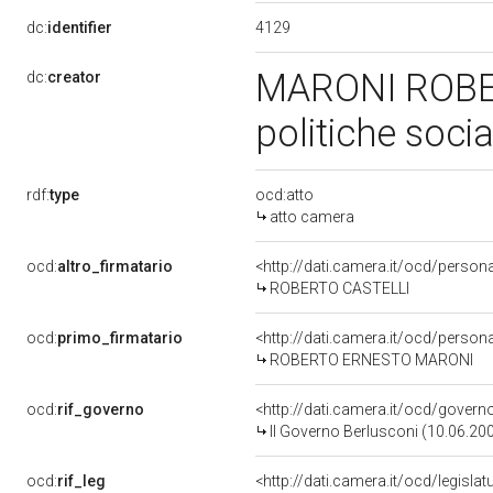
4129
dc:
identifier
MARONI ROBERT
dc:
creator
politiche soci
rdf:
type
ocd:atto
atto camera
ocd:
altro_firmatario
<http://dati.camera.it/ocd/perso
ROBERTO CASTELLI
ocd:
primo_firmatario
<http://dati.camera.it/ocd/perso
ROBERTO ERNESTO MARONI
ocd:
rif_governo
<http://dati.camera.it/ocd/govern
II Governo Berlusconi (10.06.200
ocd:
rif_leg
<http://dati.camera.it/ocd/legisla