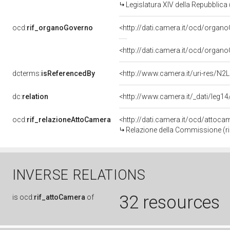
Legislatura XIV della Repubblica
ocd:
rif_organoGoverno
<http://dati.camera.it/ocd/orga
<http://dati.camera.it/ocd/orga
dcterms:
isReferencedBy
<http://www.camera.it/uri-res/N2
dc:
relation
<http://www.camera.it/_dati/leg1
ocd:
rif_relazioneAttoCamera
<http://dati.camera.it/ocd/atto
Relazione della Commissione (ric
INVERSE RELATIONS
32 resources
is
ocd:
rif_attoCamera
of