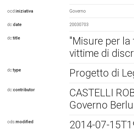
Governo
ocd:
iniziativa
20030703
dc:
date
"Misure per la 
dc:
title
vittime di dis
Progetto di L
dc:
type
CASTELLI ROBER
dc:
contributor
Governo Berl
2014-07-15T1
ods:
modified