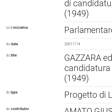
di candidatur
(1949)
Parlamenta
ocd:
iniziativa
20011114
dc:
date
GAZZARA ed al
dc:
title
candidatura a
(1949)
Progetto di
dc:
type
AMATO GIU
dc:
contributor