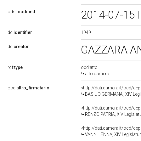
2014-07-15
ods:
modified
1949
dc:
identifier
GAZZARA A
dc:
creator
rdf:
type
ocd:atto
atto camera
ocd:
altro_firmatario
<http://dati.camera.it/ocd/de
BASILIO GERMANA', XIV Legis
<http://dati.camera.it/ocd/de
RENZO PATRIA, XIV Legislatu
<http://dati.camera.it/ocd/de
VANNI LENNA, XIV Legislatur