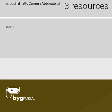
3 resources
is
ocd:
rif_attoCameraAbbinato
of
DATA