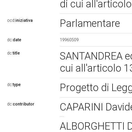
di cui all'artico
Parlamentare
ocd:
iniziativa
19960509
dc:
date
SANTANDREA ed a
dc:
title
cui all'articolo 
Progetto di Leg
dc:
type
CAPARINI Davi
dc:
contributor
ALBORGHETTI 