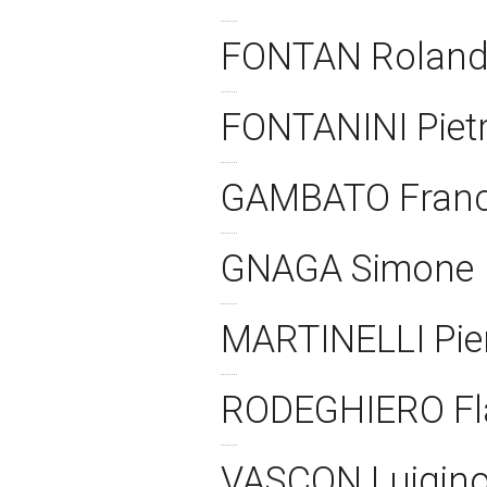
FONTAN Rolan
FONTANINI Piet
GAMBATO Fran
GNAGA Simone
MARTINELLI Pie
RODEGHIERO Fl
VASCON Luigin