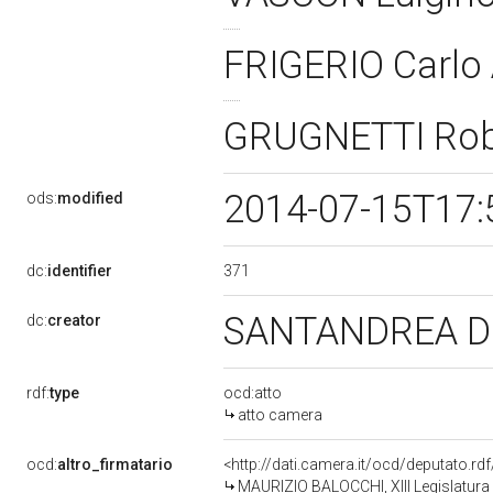
FRIGERIO Carlo
GRUGNETTI Ro
2014-07-15T17:
ods:
modified
371
dc:
identifier
SANTANDREA D
dc:
creator
rdf:
type
ocd:atto
atto camera
ocd:
altro_firmatario
<http://dati.camera.it/ocd/deputato.r
MAURIZIO BALOCCHI, XIII Legislatura 