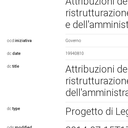
Attribuzioni de
ristrutturazion
e dell'amminis
Governo
ocd:
iniziativa
19940810
dc:
date
Attribuzioni de
dc:
title
ristrutturazion
dell'amministr
Progetto di L
dc:
type
ods:
modified