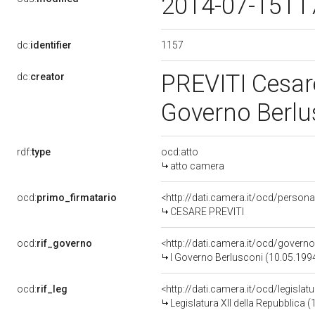
2014-07-15T1
1157
dc:
identifier
PREVITI Cesar
dc:
creator
Governo Berlu
rdf:
type
ocd:atto
atto camera
ocd:
primo_firmatario
<http://dati.camera.it/ocd/person
CESARE PREVITI
ocd:
rif_governo
<http://dati.camera.it/ocd/govern
I Governo Berlusconi (10.05.1994
ocd:
rif_leg
<http://dati.camera.it/ocd/legislat
Legislatura XII della Repubblica 