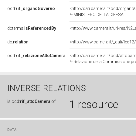
ocd:
rif_organoGoverno
<http://dati.camera.it/ocd/organ
MINISTERO DELLA DIFESA
dcterms:
isReferencedBy
<http://www.camera.it/uri-res/N2L
dc:
relation
<http://www.camera.it/_dati/leg12
ocd:
rif_relazioneAttoCamera
<http://dati.camera.it/ocd/attoc
Relazione della Commissione pre
INVERSE RELATIONS
1 resource
is
ocd:
rif_attoCamera
of
DATA