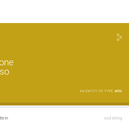
ione
uso
atto
AN ENTITY OF TYPE:
te in
xsd:string