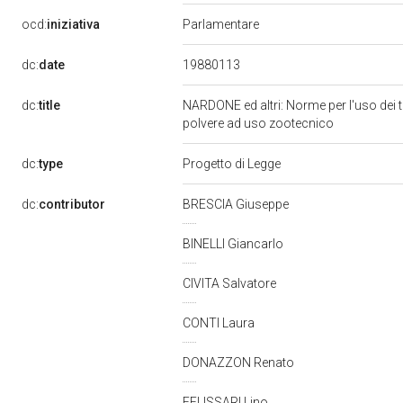
ocd:
iniziativa
Parlamentare
19880113
dc:
date
dc:
title
NARDONE ed altri: Norme per l'uso dei t
polvere ad uso zootecnico
dc:
type
Progetto di Legge
dc:
contributor
BRESCIA Giuseppe
BINELLI Giancarlo
CIVITA Salvatore
CONTI Laura
DONAZZON Renato
FELISSARI Lino