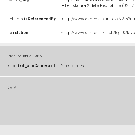
Legislatura X della Repubblica (02.0
dcterms:
isReferencedBy
<http://www.camera.it/uri-res/N2Ls?ur
dc:
relation
<http://www.camera.it/_dati/leg10/la
INVERSE RELATIONS
is
ocd:
rif_attoCamera
of
2 resources
DATA