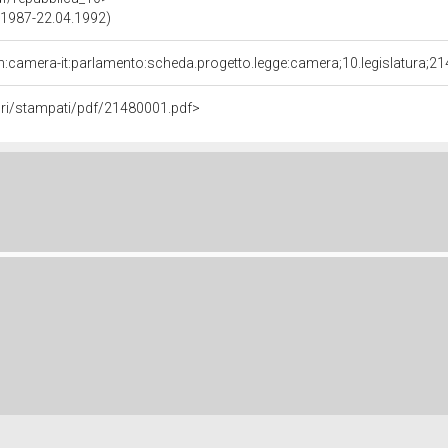
7.1987-22.04.1992)
n:camera-it:parlamento:scheda.progetto.legge:camera;10.legislatura;2
vori/stampati/pdf/21480001.pdf>