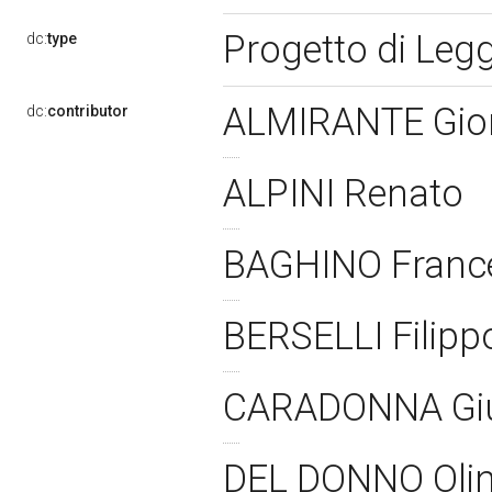
Progetto di Leg
dc:
type
ALMIRANTE Gio
dc:
contributor
ALPINI Renato
BAGHINO France
BERSELLI Filip
CARADONNA Giu
DEL DONNO Oli