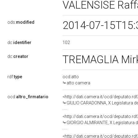
VALENSISE Raff
2014-07-15T15:
ods:
modified
102
dc:
identifier
TREMAGLIA Mi
dc:
creator
rdf:
type
ocd:atto
atto camera
ocd:
altro_firmatario
<http://dati.camera.it/ocd/deputato.r
GIULIO CARADONNA, X Legislatura de
<http://dati.camera.it/ocd/deputato.r
GIORGIO ALMIRANTE, X Legislatura d
<http://dati.camera.it/ocd/deputato.r