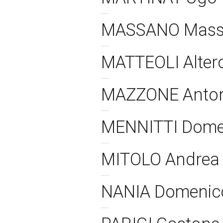
MASSANO Mas
MATTEOLI Alter
MAZZONE Anto
MENNITTI Dom
MITOLO Andre
NANIA Domeni