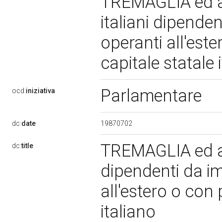
TREMAGLIA ed alt
italiani dipenden
operanti all'est
capitale statale 
Parlamentare
ocd:
iniziativa
19870702
dc:
date
TREMAGLIA ed altr
dc:
title
dipendenti da im
all'estero o con 
italiano