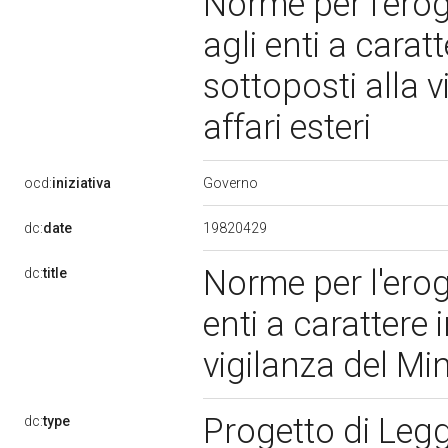
Norme per l'erog
agli enti a carat
sottoposti alla v
affari esteri
Governo
ocd:
iniziativa
19820429
dc:
date
Norme per l'eroga
dc:
title
enti a carattere 
vigilanza del Min
Progetto di Leg
dc:
type