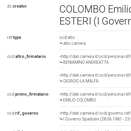
COLOMBO Emilio
dc:
creator
ESTERI (I Gover
rdf:
type
ocd:atto
atto camera
ocd:
altro_firmatario
<http://dati.camera.it/ocd/persona.rd
BENIAMINO ANDREATTA
<http://dati.camera.it/ocd/persona.rd
GIORGIO LA MALFA
ocd:
primo_firmatario
<http://dati.camera.it/ocd/persona.rd
EMILIO COLOMBO
ocd:
rif_governo
<http://dati.camera.it/ocd/governo.rd
I Governo Spadolini (28.06.1981 - 23