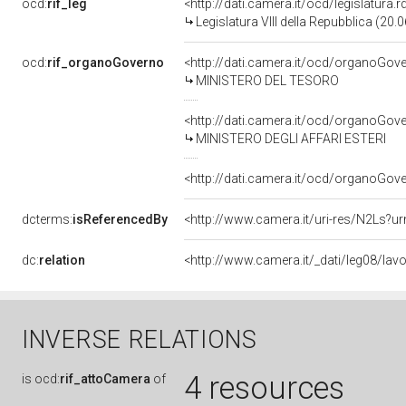
ocd:
rif_leg
<http://dati.camera.it/ocd/legislatura.
Legislatura VIII della Repubblica (20
ocd:
rif_organoGoverno
<http://dati.camera.it/ocd/organoGov
MINISTERO DEL TESORO
<http://dati.camera.it/ocd/organoGov
MINISTERO DEGLI AFFARI ESTERI
<http://dati.camera.it/ocd/organoGov
dcterms:
isReferencedBy
<http://www.camera.it/uri-res/N2Ls?ur
dc:
relation
<http://www.camera.it/_dati/leg08/la
INVERSE RELATIONS
4 resources
is
ocd:
rif_attoCamera
of