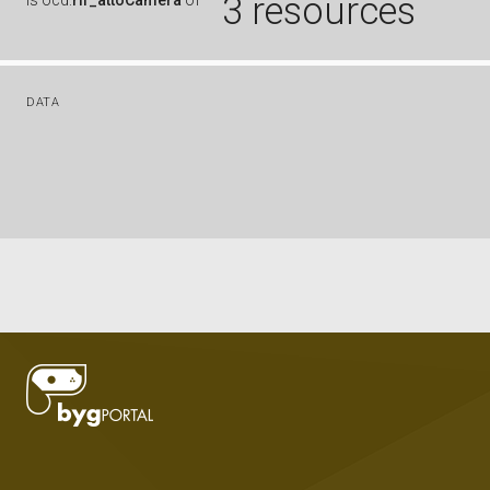
3 resources
is
ocd:
rif_attoCamera
of
DATA