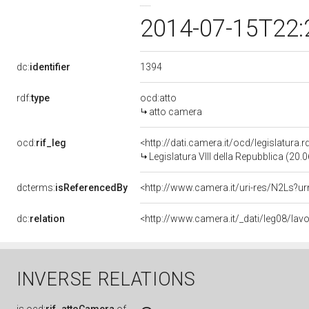
2014-07-15T22:
1394
dc:
identifier
rdf:
type
ocd:atto
atto camera
ocd:
rif_leg
<http://dati.camera.it/ocd/legislatura.
Legislatura VIII della Repubblica (20
dcterms:
isReferencedBy
<http://www.camera.it/uri-res/N2Ls?ur
dc:
relation
<http://www.camera.it/_dati/leg08/la
INVERSE RELATIONS