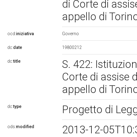
di Corte di assis
appello di Torin
Governo
ocd:
iniziativa
19800212
dc:
date
S. 422: Istituzio
dc:
title
Corte di assise d
appello di Torin
Progetto di Leg
dc:
type
2013-12-05T10:
ods:
modified