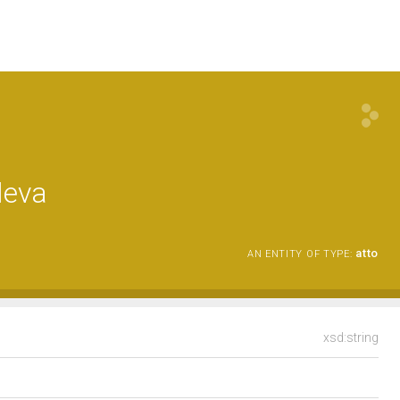
leva
atto
AN ENTITY OF TYPE:
xsd:string