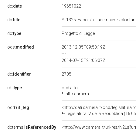
19651022
dc:
date
dc:
title
S. 1325: Facoltà di adempiere volontari
dc:
type
Progetto di Legge
ods:
modified
2013-12-05T09:50:19Z
2014-07-15T21:06:07Z
2705
dc:
identifier
rdf:
type
ocd:atto
atto camera
ocd:
rif_leg
<http://dati.camera.it/ocd/legislatura.
Legislatura IV della Repubblica (16.
dcterms:
isReferencedBy
<http://www.camera.it/uri-res/N2Ls?ur