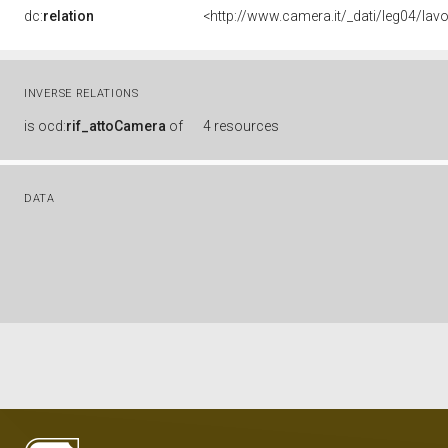
dc:
relation
<http://www.camera.it/_dati/leg04/la
INVERSE RELATIONS
is
ocd:
rif_attoCamera
of
4 resources
DATA