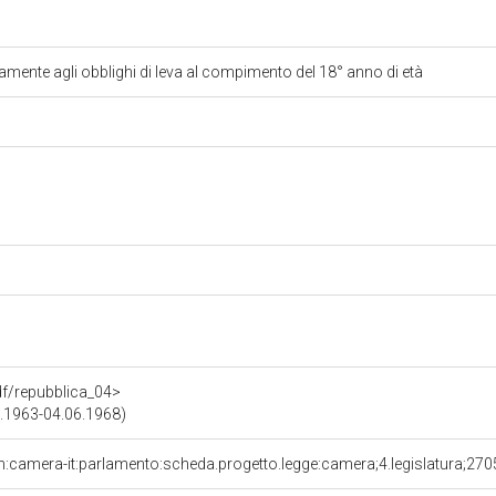
amente agli obblighi di leva al compimento del 18° anno di età
rdf/repubblica_04>
05.1963-04.06.1968)
n:camera-it:parlamento:scheda.progetto.legge:camera;4.legislatura;270