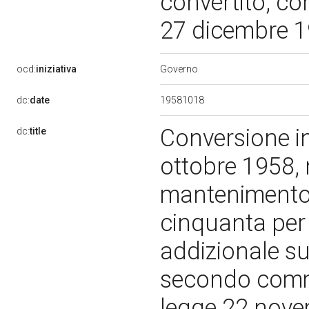
convertito, co
27 dicembre 1
Governo
ocd:
iniziativa
19581018
dc:
date
Conversione in
dc:
title
ottobre 1958, 
mantenimento i
cinquanta per
addizionale su
secondo comma
legge 22 novem