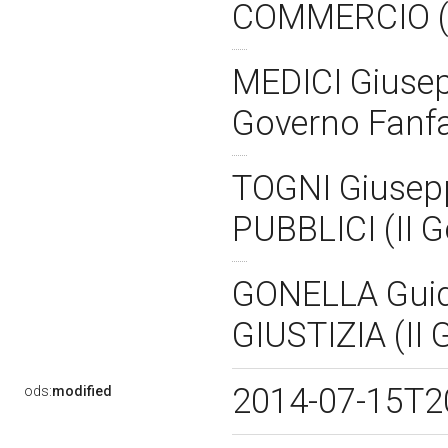
COMMERCIO (I
MEDICI Giusep
Governo Fanf
TOGNI Giusep
PUBBLICI (II 
GONELLA Guid
GIUSTIZIA (II
2014-07-15T2
ods:
modified