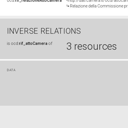
ocd:
rif_relazioneAttoCamera
<http://dati.camera.it/ocd/attoc
Relazione della Commissione pr
INVERSE RELATIONS
3 resources
is
ocd:
rif_attoCamera
of
DATA