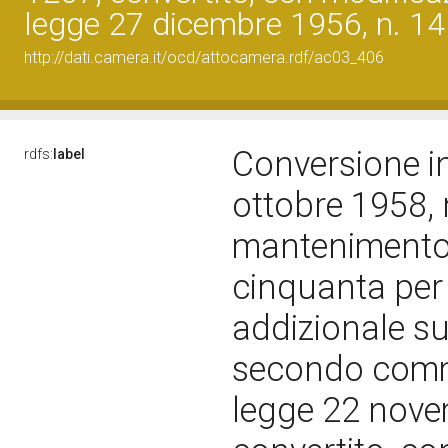
legge 27 dicembre 1956, n. 1
http://dati.camera.it/ocd/attocamera.rdf/ac03_406
Conversione in
rdfs:
label
ottobre 1958, 
mantenimento i
cinquanta per
addizionale su
secondo comma
legge 22 nove