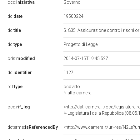
Governo
ocd:
iniziativa
19500224
dc:
date
dc:
title
S. 835: Assicurazione contro i rischi ord
dc:
type
Progetto di Legge
ods:
modified
2014-07-15T19:45:52Z
1127
dc:
identifier
rdf:
type
ocd:atto
atto camera
ocd:
rif_leg
<http://dati.camera.it/ocd/legislatura.
Legislatura I della Repubblica (08.05
dcterms:
isReferencedBy
<http://www.camera.it/uri-res/N2Ls?ur