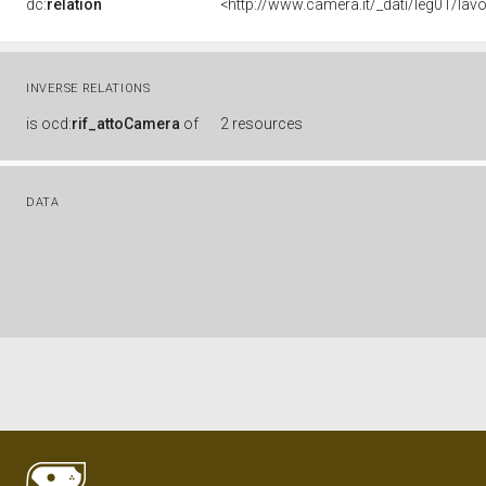
dc:
relation
<http://www.camera.it/_dati/leg01/la
INVERSE RELATIONS
is
ocd:
rif_attoCamera
of
2 resources
DATA