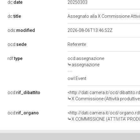
20250303
dc:
date
dc:
title
Assegnato alla X Commissione Attivit
ods:
modified
2026-08-06T13:46:52Z
ocd:
sede
Referente
rdf:
type
ocd:assegnazione
assegnazione
owl:Event
ocd:
rif_dibattito
<http://dati.camera.it/ocd/dibattito
X Commissione (Attività produttiv
ocd:
rif_organo
<http://dati.camera.it/ocd/organo.r
X COMMISSIONE (ATTIVITA' PROD