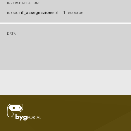
INVERSE RELATIONS
is
ocd:
rif_assegnazione
of
1 resource
DATA