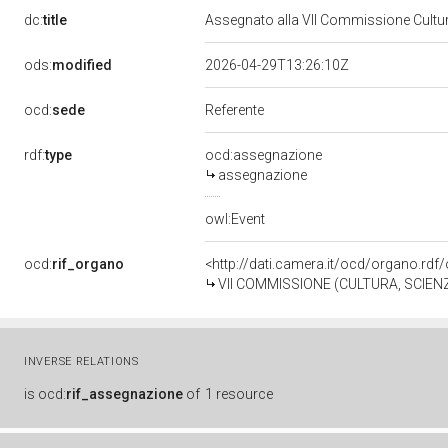
dc:
title
Assegnato alla VII Commissione Cultura
ods:
modified
2026-04-29T13:26:10Z
ocd:
sede
Referente
rdf:
type
ocd:assegnazione
assegnazione
owl:Event
ocd:
rif_organo
<http://dati.camera.it/ocd/organo.rd
VII COMMISSIONE (CULTURA, SCIEN
INVERSE RELATIONS
is
ocd:
rif_assegnazione
of
1 resource