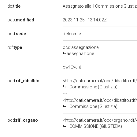
dc:
title
Assegnato alla II Commissione Giustizia
ods:
modified
2023-11-25T13:14:02Z
ocd:
sede
Referente
rdf:
type
ocd:assegnazione
assegnazione
owl:Event
ocd:
rif_dibattito
<http://dati.camera.it/ocd/dibattito.r
II Commissione (Giustizia)
<http://dati.camera.it/ocd/dibattito.r
II Commissione (Giustizia)
ocd:
rif_organo
<http://dati.camera.it/ocd/organo.rd
II COMMISSIONE (GIUSTIZIA)