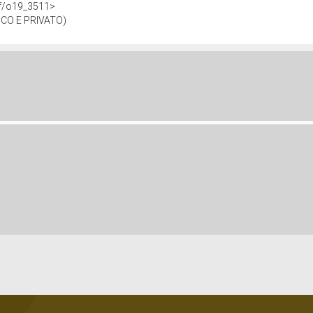
df/o19_3511>
CO E PRIVATO)