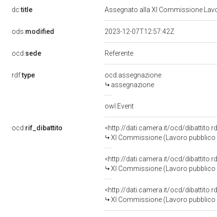
dc:
title
Assegnato alla XI Commissione Lavor
ods:
modified
2023-12-07T12:57:42Z
ocd:
sede
Referente
rdf:
type
ocd:assegnazione
assegnazione
owl:Event
ocd:
rif_dibattito
<http://dati.camera.it/ocd/dibattito
XI Commissione (Lavoro pubblico e
<http://dati.camera.it/ocd/dibattito
XI Commissione (Lavoro pubblico e
<http://dati.camera.it/ocd/dibattito
XI Commissione (Lavoro pubblico e