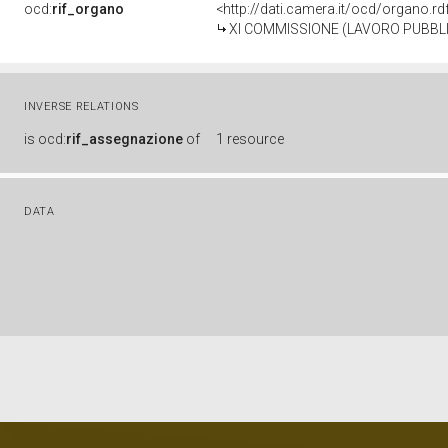
ocd:
rif_organo
<http://dati.camera.it/ocd/organo.r
XI COMMISSIONE (LAVORO PUBBLI
INVERSE RELATIONS
is
ocd:
rif_assegnazione
of
1 resource
DATA