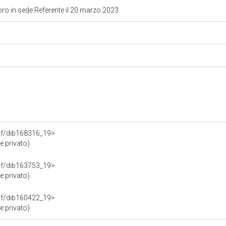
o in sede Referente il 20 marzo 2023
.rdf/dib168316_19>
 privato)
.rdf/dib163753_19>
 privato)
.rdf/dib160422_19>
 privato)