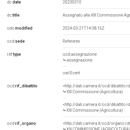
20230310
dc:
date
dc:
title
Assegnato alla XIII Commissione Agri
ods:
modified
2024-03-21T14:08:16Z
ocd:
sede
Referente
rdf:
type
ocd:assegnazione
assegnazione
owl:Event
ocd:
rif_dibattito
<http://dati.camera.it/ocd/dibattito
XIII Commissione (Agricoltura)
<http://dati.camera.it/ocd/dibattito
XIII Commissione (Agricoltura)
ocd:
rif_organo
<http://dati.camera.it/ocd/organo.r
XIII COMMISSIONE (AGRICOLTURA