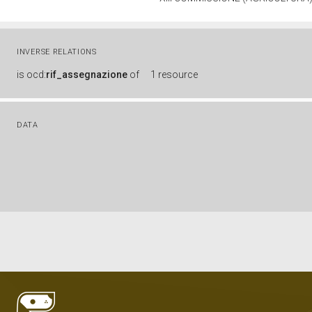
INVERSE RELATIONS
is
ocd:
rif_assegnazione
of
1 resource
DATA