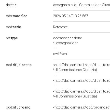
dc:
title
Assegnato alla II Commissione Giusti
ods:
modified
2026-05-14T13:26:56Z
ocd:
sede
Referente
rdf:
type
ocd:assegnazione
assegnazione
owl:Event
ocd:
rif_dibattito
<http://dati.camera.it/ocd/dibattito
II Commissione (Giustizia)
<http://dati.camera.it/ocd/dibattito
<http://dati.camera.it/ocd/dibattito
II Commissione (Giustizia)
ocd:
rif_organo
<http://dati.camera.it/ocd/organo.r