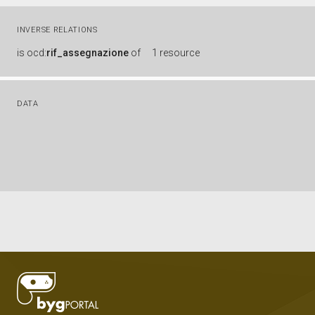
INVERSE RELATIONS
is
ocd:
rif_assegnazione
of
1 resource
DATA