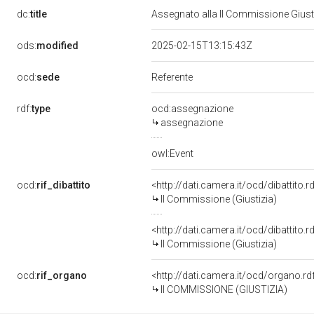
dc:
title
Assegnato alla II Commissione Giusti
ods:
modified
2025-02-15T13:15:43Z
ocd:
sede
Referente
rdf:
type
ocd:assegnazione
assegnazione
owl:Event
ocd:
rif_dibattito
<http://dati.camera.it/ocd/dibattito
II Commissione (Giustizia)
<http://dati.camera.it/ocd/dibattito
II Commissione (Giustizia)
ocd:
rif_organo
<http://dati.camera.it/ocd/organo.r
II COMMISSIONE (GIUSTIZIA)