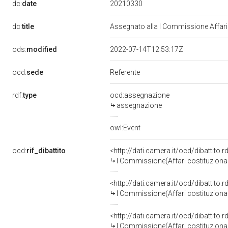
20210330
dc:
date
dc:
title
Assegnato alla I Commissione Affari 
ods:
modified
2022-07-14T12:53:17Z
ocd:
sede
Referente
rdf:
type
ocd:assegnazione
assegnazione
owl:Event
ocd:
rif_dibattito
<http://dati.camera.it/ocd/dibattito
I Commissione(Affari costituzionali,
<http://dati.camera.it/ocd/dibattito
I Commissione(Affari costituzionali,
<http://dati.camera.it/ocd/dibattito
I Commissione(Affari costituzionali,