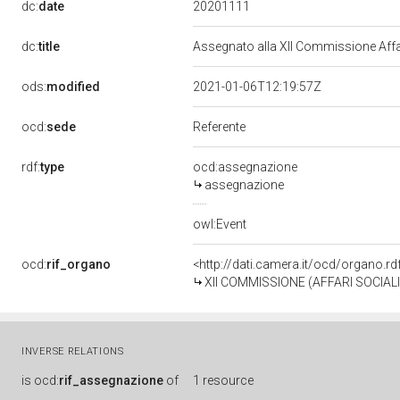
20201111
dc:
date
dc:
title
Assegnato alla XII Commissione Affar
ods:
modified
2021-01-06T12:19:57Z
ocd:
sede
Referente
rdf:
type
ocd:assegnazione
assegnazione
owl:Event
ocd:
rif_organo
<http://dati.camera.it/ocd/organo.r
XII COMMISSIONE (AFFARI SOCIALI
INVERSE RELATIONS
is
ocd:
rif_assegnazione
of
1 resource