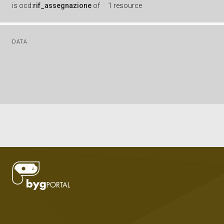
is
ocd:
rif_assegnazione
of
1 resource
DATA