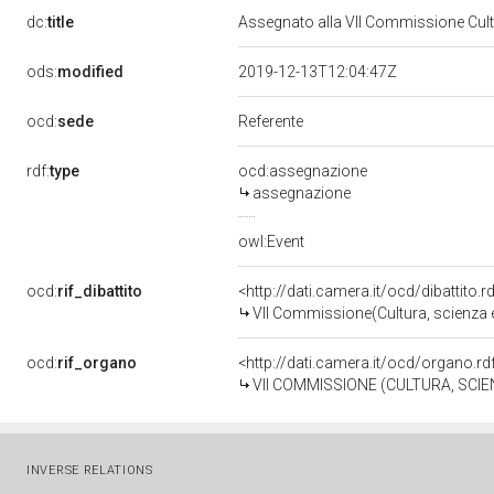
dc:
title
Assegnato alla VII Commissione Cult
ods:
modified
2019-12-13T12:04:47Z
ocd:
sede
Referente
rdf:
type
ocd:assegnazione
assegnazione
owl:Event
ocd:
rif_dibattito
<http://dati.camera.it/ocd/dibattito
VII Commissione(Cultura, scienza e
ocd:
rif_organo
<http://dati.camera.it/ocd/organo.r
VII COMMISSIONE (CULTURA, SCIE
INVERSE RELATIONS