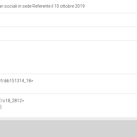
 sociali in sede Referente il 10 ottobre 2019
.rdf/dib151314_18>
df/o18_2812>
)