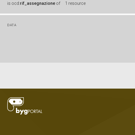
is
ocd:
rif_assegnazione
of
1 resource
DATA