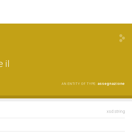
 il
assegnazione
AN ENTITY OF TYPE:
xsd:string