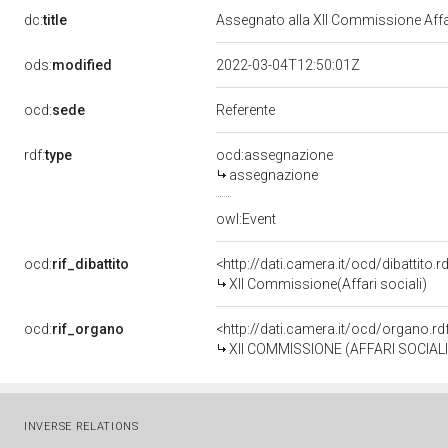
dc:
title
Assegnato alla XII Commissione Affari
ods:
modified
2022-03-04T12:50:01Z
ocd:
sede
Referente
rdf:
type
ocd:assegnazione
assegnazione
owl:Event
ocd:
rif_dibattito
<http://dati.camera.it/ocd/dibattito
XII Commissione(Affari sociali)
ocd:
rif_organo
<http://dati.camera.it/ocd/organo.r
XII COMMISSIONE (AFFARI SOCIALI
INVERSE RELATIONS