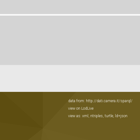
data from:
http://dati.camera.it/sparql/
view on LodLive
view as:
xml
,
ntriples
,
turtle
,
ld+json