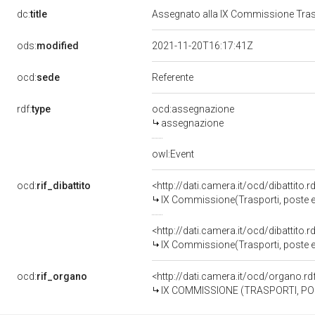
dc:
title
Assegnato alla IX Commissione Traspo
ods:
modified
2021-11-20T16:17:41Z
ocd:
sede
Referente
rdf:
type
ocd:assegnazione
assegnazione
owl:Event
ocd:
rif_dibattito
<http://dati.camera.it/ocd/dibattito
IX Commissione(Trasporti, poste e
<http://dati.camera.it/ocd/dibattito
IX Commissione(Trasporti, poste e
ocd:
rif_organo
<http://dati.camera.it/ocd/organo.r
IX COMMISSIONE (TRASPORTI, P