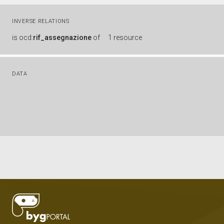
INVERSE RELATIONS
is
ocd:
rif_assegnazione
of
1 resource
DATA