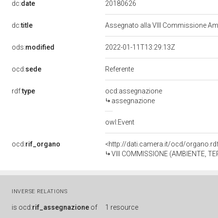
20180626
dc:
date
dc:
title
Assegnato alla VIII Commissione Amb
ods:
modified
2022-01-11T13:29:13Z
ocd:
sede
Referente
rdf:
type
ocd:assegnazione
assegnazione
owl:Event
ocd:
rif_organo
<http://dati.camera.it/ocd/organo.r
VIII COMMISSIONE (AMBIENTE, TE
INVERSE RELATIONS
is
ocd:
rif_assegnazione
of
1 resource