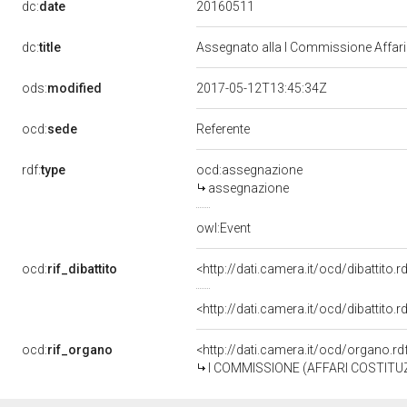
20160511
dc:
date
dc:
title
Assegnato alla I Commissione Affari 
ods:
modified
2017-05-12T13:45:34Z
ocd:
sede
Referente
rdf:
type
ocd:assegnazione
assegnazione
owl:Event
ocd:
rif_dibattito
<http://dati.camera.it/ocd/dibattito
<http://dati.camera.it/ocd/dibattito
ocd:
rif_organo
<http://dati.camera.it/ocd/organo.r
I COMMISSIONE (AFFARI COSTITUZ