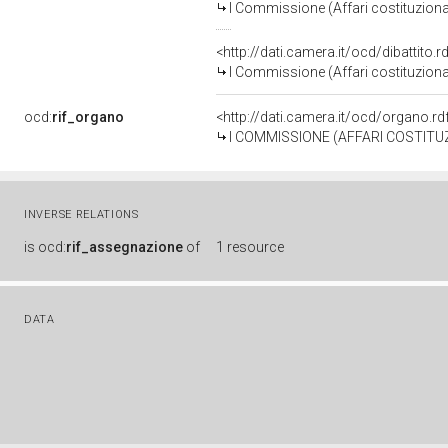
I Commissione (Affari costituzionali
<http://dati.camera.it/ocd/dibattito
I Commissione (Affari costituzionali
ocd:
rif_organo
<http://dati.camera.it/ocd/organo.r
I COMMISSIONE (AFFARI COSTITUZ
INVERSE RELATIONS
is
ocd:
rif_assegnazione
of
1 resource
DATA