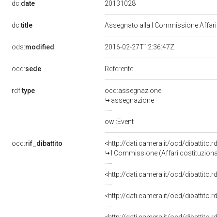
20131028
dc:
date
dc:
title
Assegnato alla I Commissione Affari C
ods:
modified
2016-02-27T12:36:47Z
ocd:
sede
Referente
rdf:
type
ocd:assegnazione
assegnazione
owl:Event
ocd:
rif_dibattito
<http://dati.camera.it/ocd/dibattito
I Commissione (Affari costituzionali
<http://dati.camera.it/ocd/dibattito
<http://dati.camera.it/ocd/dibattito