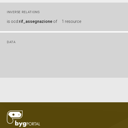
INVERSE RELATIONS
is
ocd:
rif_assegnazione
of
1 resource
DATA