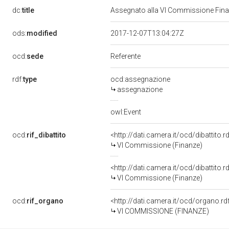
dc:
title
Assegnato alla VI Commissione Finan
ods:
modified
2017-12-07T13:04:27Z
ocd:
sede
Referente
rdf:
type
ocd:assegnazione
assegnazione
owl:Event
ocd:
rif_dibattito
<http://dati.camera.it/ocd/dibattito
VI Commissione (Finanze)
<http://dati.camera.it/ocd/dibattito
VI Commissione (Finanze)
ocd:
rif_organo
<http://dati.camera.it/ocd/organo.r
VI COMMISSIONE (FINANZE)