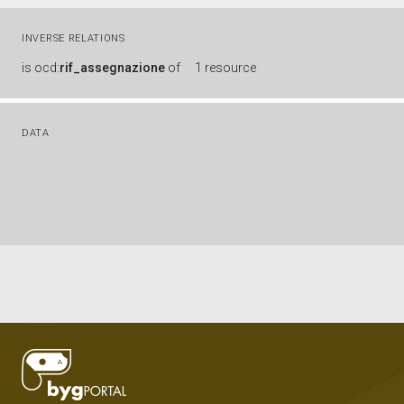
INVERSE RELATIONS
is
ocd:
rif_assegnazione
of
1 resource
DATA