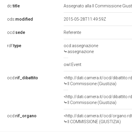
dc:
title
Assegnato alla II Commissione Giusti
ods:
modified
2015-05-28T11:49:59Z
ocd:
sede
Referente
rdf:
type
ocd:assegnazione
assegnazione
owl:Event
ocd:
rif_dibattito
<http://dati.camera.it/ocd/dibattito
II Commissione (Giustizia)
<http://dati.camera.it/ocd/dibattito
II Commissione (Giustizia)
ocd:
rif_organo
<http://dati.camera.it/ocd/organo.r
II COMMISSIONE (GIUSTIZIA)