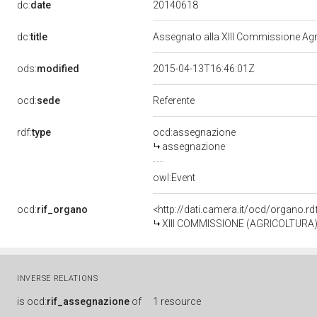
20140618
dc:
date
dc:
title
Assegnato alla XIII Commissione Agri
ods:
modified
2015-04-13T16:46:01Z
ocd:
sede
Referente
rdf:
type
ocd:assegnazione
assegnazione
owl:Event
ocd:
rif_organo
<http://dati.camera.it/ocd/organo.r
XIII COMMISSIONE (AGRICOLTURA
INVERSE RELATIONS
is
ocd:
rif_assegnazione
of
1 resource