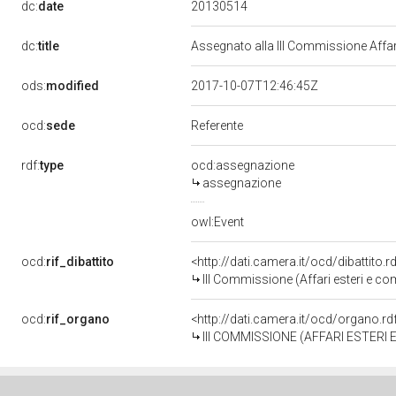
20130514
dc:
date
dc:
title
Assegnato alla III Commissione Affar
ods:
modified
2017-10-07T12:46:45Z
ocd:
sede
Referente
rdf:
type
ocd:assegnazione
assegnazione
owl:Event
ocd:
rif_dibattito
<http://dati.camera.it/ocd/dibattito
III Commissione (Affari esteri e co
ocd:
rif_organo
<http://dati.camera.it/ocd/organo.r
III COMMISSIONE (AFFARI ESTERI 