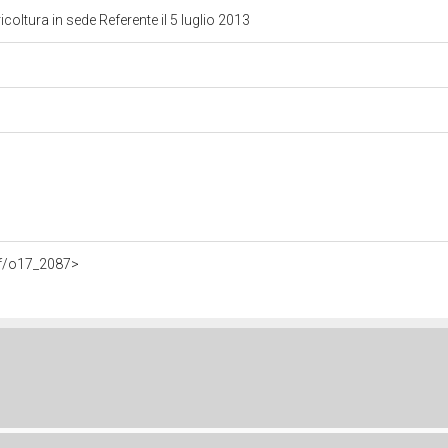
oltura in sede Referente il 5 luglio 2013
df/o17_2087>
)