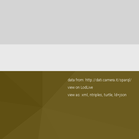
data from:
http://dati.camera.it/sparql/
view on LodLive
view as:
xml
,
ntriples
,
turtle
,
ld+json