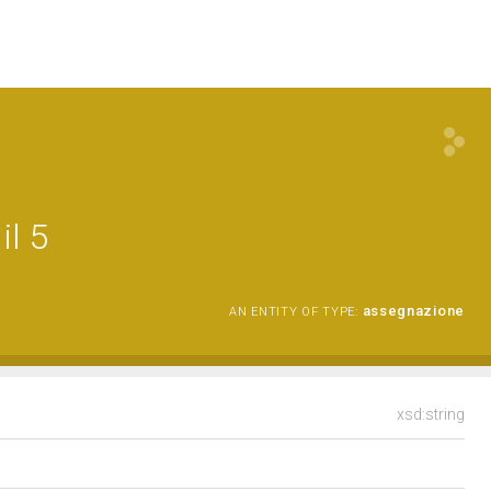
il 5
assegnazione
AN ENTITY OF TYPE:
xsd:string