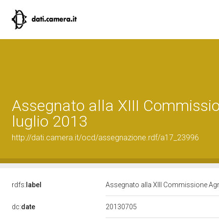
Assegnato alla XIII Commission
luglio 2013
http://dati.camera.it/ocd/assegnazione.rdf/a17_23996
rdfs:
label
Assegnato alla XIII Commissione Agric
20130705
dc:
date