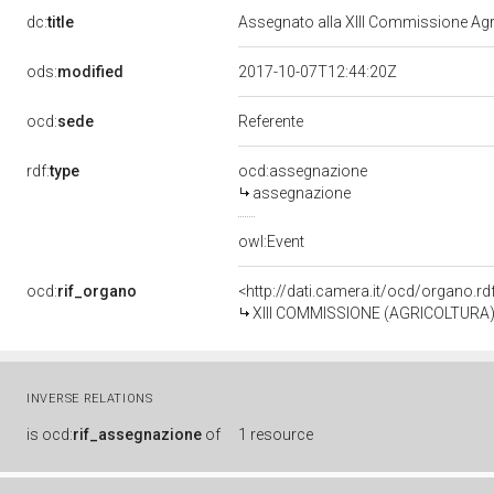
dc:
title
Assegnato alla XIII Commissione Agric
ods:
modified
2017-10-07T12:44:20Z
ocd:
sede
Referente
rdf:
type
ocd:assegnazione
assegnazione
owl:Event
ocd:
rif_organo
<http://dati.camera.it/ocd/organo.r
XIII COMMISSIONE (AGRICOLTURA
INVERSE RELATIONS
is
ocd:
rif_assegnazione
of
1 resource