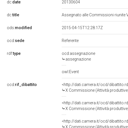
20130604
dc:
date
dc:
title
Assegnato alle Commissioni riunite VI
ods:
modified
2015-04-15T12:28:17Z
ocd:
sede
Referente
rdf:
type
ocd:assegnazione
assegnazione
owl:Event
ocd:
rif_dibattito
<http://dati.camera.it/ocd/dibattito
X Commissione (Attività produttiv
<http://dati.camera.it/ocd/dibattito
X Commissione (Attività produttiv
<http://dati.camera.it/ocd/dibattito
X Commissione (Attività produttiv