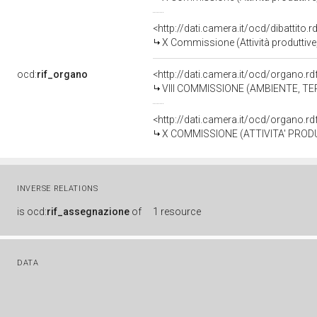
<http://dati.camera.it/ocd/dibattito
X Commissione (Attività produttiv
ocd:
rif_organo
<http://dati.camera.it/ocd/organo.r
VIII COMMISSIONE (AMBIENTE, TE
<http://dati.camera.it/ocd/organo.r
X COMMISSIONE (ATTIVITA' PROD
INVERSE RELATIONS
is
ocd:
rif_assegnazione
of
1 resource
DATA