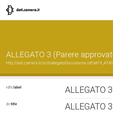
ALLEGATO 3 (Parere approvat
http://dati.camera.it/ocd/allegatoDiscussione.rdf/all19_474
ALLEGATO 3 
rdfs:
label
ALLEGATO 3 
dc:
title