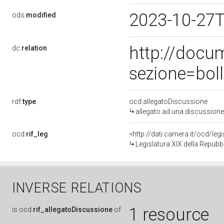
2023-10-27
ods:
modified
http://docu
dc:
relation
sezione=bol
rdf:
type
ocd:allegatoDiscussione
allegato ad una discussione
ocd:
rif_leg
<http://dati.camera.it/ocd/leg
Legislatura XIX della Repubb
INVERSE RELATIONS
1 resource
is
ocd:
rif_allegatoDiscussione
of