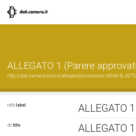
ALLEGATO 1 (Parere approvat
http://dati.camera.it/ocd/allegatoDiscussione.rdf/all18_427
ALLEGATO 1 
rdfs:
label
ALLEGATO 1 
dc:
title