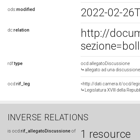
2022-02-26
ods:
modified
http://docu
dc:
relation
sezione=bol
rdf:
type
ocd:allegatoDiscussione
allegato ad una discussione
ocd:
rif_leg
<http://dati.camera.it/ocd/leg
Legislatura XVIII della Repu
INVERSE RELATIONS
1 resource
is
ocd:
rif_allegatoDiscussione
of