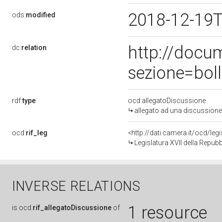
2018-12-19
ods:
modified
http://docu
dc:
relation
sezione=bol
rdf:
type
ocd:allegatoDiscussione
allegato ad una discussione
ocd:
rif_leg
<http://dati.camera.it/ocd/leg
Legislatura XVII della Repub
INVERSE RELATIONS
1 resource
is
ocd:
rif_allegatoDiscussione
of