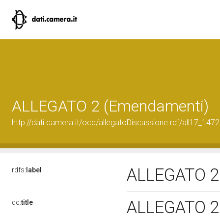
ALLEGATO 2 (Emendamenti)
http://dati.camera.it/ocd/allegatoDiscussione.rdf/all17_147
ALLEGATO 2
rdfs:
label
ALLEGATO 2
dc:
title