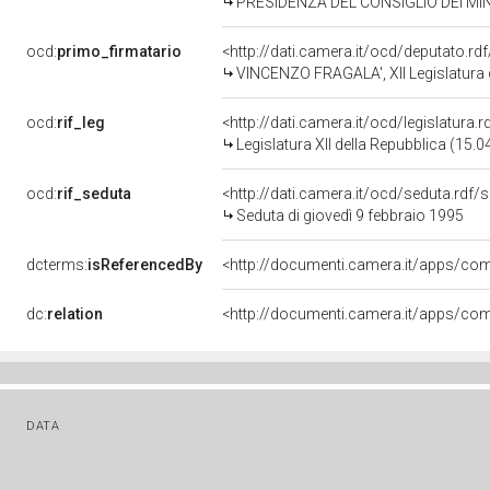
PRESIDENZA DEL CONSIGLIO DEI MIN
ocd:
primo_firmatario
<http://dati.camera.it/ocd/deputato.r
VINCENZO FRAGALA', XII Legislatura 
ocd:
rif_leg
<http://dati.camera.it/ocd/legislatura.
Legislatura XII della Repubblica (15.
ocd:
rif_seduta
<http://dati.camera.it/ocd/seduta.rdf
Seduta di giovedì 9 febbraio 1995
dcterms:
isReferencedBy
dc:
relation
DATA