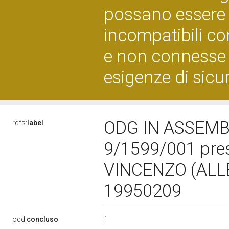
possano essere d
incompatibili con
e non connesse 
esigenze di sicu
ODG IN ASSEMB
rdfs:
label
9/1599/001 pre
VINCENZO (ALL
19950209
1
ocd:
concluso