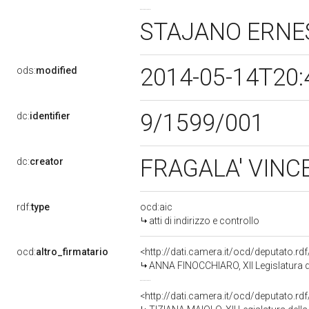
STAJANO ERNE
2014-05-14T20:
ods:
modified
9/1599/001
dc:
identifier
FRAGALA' VINC
dc:
creator
rdf:
type
ocd:aic
atti di indirizzo e controllo
ocd:
altro_firmatario
<http://dati.camera.it/ocd/deputato.r
ANNA FINOCCHIARO, XII Legislatura d
<http://dati.camera.it/ocd/deputato.r