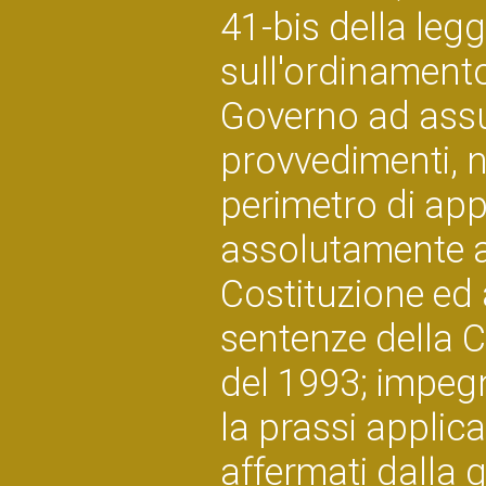
41-bis della legg
sull'ordinamento
Governo ad assu
provvedimenti, no
perimetro di appl
assolutamente ad
Costituzione ed a
sentenze della C
del 1993; impegn
la prassi applicat
affermati dalla 