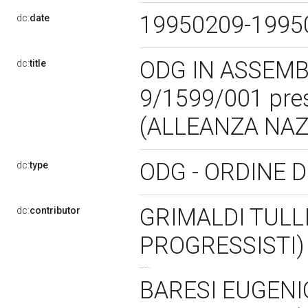
19950209-199
dc:
date
ODG IN ASSEMB
dc:
title
9/1599/001 pre
(ALLEANZA NAZ
ODG - ORDINE 
dc:
type
GRIMALDI TULL
dc:
contributor
PROGRESSISTI
BARESI EUGENI