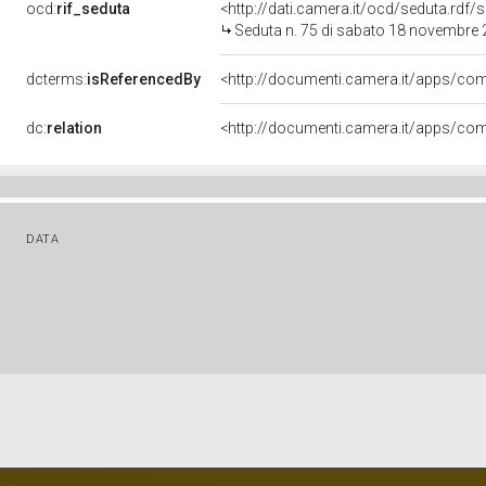
ocd:
rif_seduta
<http://dati.camera.it/ocd/seduta.rdf
Seduta n. 75 di sabato 18 novembre
dcterms:
isReferencedBy
dc:
relation
DATA