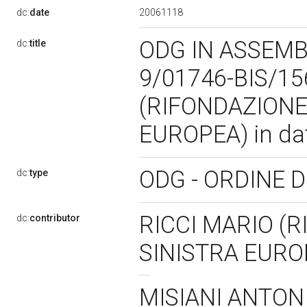
20061118
dc:
date
ODG IN ASSEMBL
dc:
title
9/01746-BIS/15
(RIFONDAZIONE
EUROPEA) in da
ODG - ORDINE 
dc:
type
RICCI MARIO (
dc:
contributor
SINISTRA EUR
MISIANI ANTONI