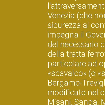
l'attraversament
Venezia (che non
sicurezza ai conv
impegna il Gover
del necessario 
della tratta ferr
particolare ad o
«scavalco» (o «s
Bergamo-Trevigli
modificato nel c
Misani, Sanga, Ma